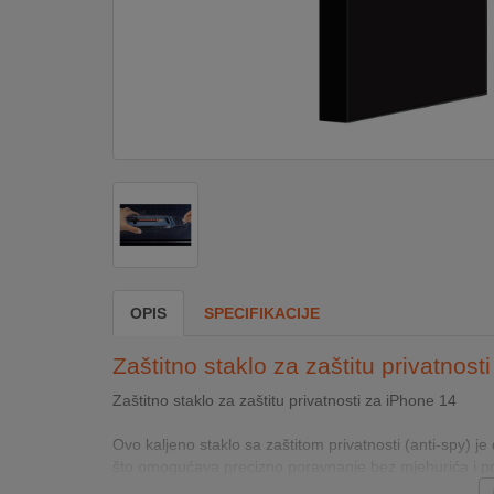
DOM
&
ALATI
ENERGIJA
KLIMATIZACIJA
OPIS
SPECIFIKACIJE
SECURITY
Zaštitno staklo za zaštitu privatnost
PC
Zaštitno staklo za zaštitu privatnosti za iPhone 14
&
GAME
Ovo kaljeno staklo sa zaštitom privatnosti (anti-spy) 
što omogućava precizno poravnanje bez mjehurića i praš