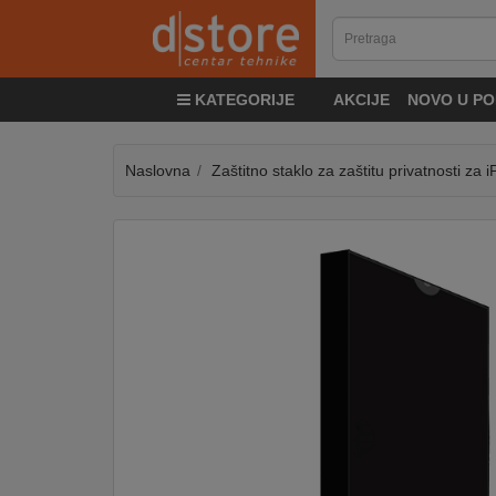
KATEGORIJE
KATEGORIJE
AKCIJE
NOVO U PO
TV
&
SAT
Naslovna
Zaštitno staklo za zaštitu privatnosti za 
MOBILNI
UREĐAJI
AUDIO
KABLOVI
KUĆANSKI
APARATI