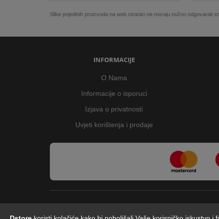
Slike pojedinih proizvoda na web stranici ne moraju nužno odgovarati
INFORMACIJE
O Nama
Informacije o isporuci
Izjava o privatnosti
Uvjeti korištenja i prodaje
Dstore
koristi kolačiće kako bi poboljšali Vaše korisničko iskustvo i