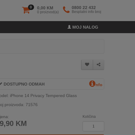
0
0800 22 432
0,00 KM
Besplatni info broj
0 proizvod(a)
MOJ NALOG
DOSTUPNO ODMAH
nfo
del: iPhone 14 Privacy Tempered Glass
oj proizvoda: 71576
jena:
Količina
9,90
KM