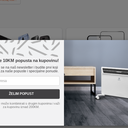
te 10KM popusta na kupovinu!
e se na naš newsletter i budite prvi koji
 za naše popuste i specijalne ponude.
ŽELIM POPUST
iPhone Air Privacy Tempered
NN
5347
 može kombinirati s drugim kuponima i važi
 staklo za zaštitu privatnosti za iP
Zaštita za ekran za Samsung S23
za kupovinu iznad 200KM.
r