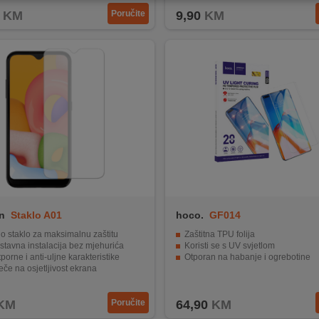
KM
Poručite
9,90
KM
n
Staklo A01
hoco.
GF014
o staklo za maksimalnu zaštitu
Zaštitna TPU folija
tavna instalacija bez mjehurića
Koristi se s UV svjetlom
tporne i anti-uljne karakteristike
Otporan na habanje i ogrebotine
eče na osjetljivost ekrana
visok stupanj zaštite od oštećenja
KM
Poručite
64,90
KM