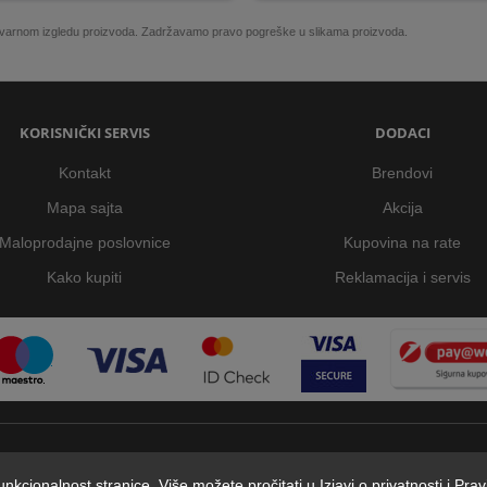
 stvarnom izgledu proizvoda. Zadržavamo pravo pogreške u slikama proizvoda.
KORISNIČKI SERVIS
DODACI
Kontakt
Brendovi
Mapa sajta
Akcija
Maloprodajne poslovnice
Kupovina na rate
Kako kupiti
Reklamacija i servis
 funkcionalnost stranice. Više možete pročitati u
Izjavi o privatnosti
i
Prav