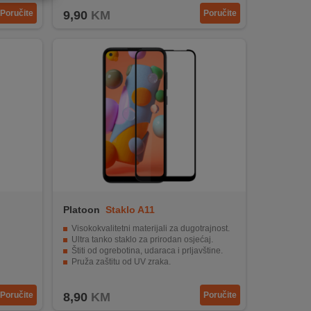
Poručite
9,90
KM
Poručite
Platoon
Staklo A11
Visokokvalitetni materijali za dugotrajnost.
Ultra tanko staklo za prirodan osjećaj.
Štiti od ogrebotina, udaraca i prljavštine.
Pruža zaštitu od UV zraka.
Jednostavna primjena i lako održavanje.
Poručite
8,90
KM
Poručite