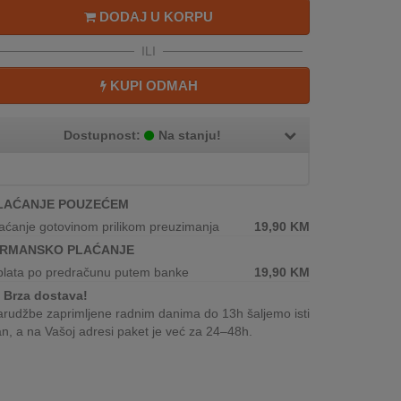
DODAJ U KORPU
ILI
KUPI ODMAH
Dostupnost:
Na stanju!
LAĆANJE POUZEĆEM
aćanje gotovinom prilikom preuzimanja
19,90
KM
IRMANSKO PLAĆANJE
plata po predračunu putem banke
19,90
KM
Brza dostava!
rudžbe zaprimljene radnim danima do 13h šaljemo isti
n, a na Vašoj adresi paket je već za 24–48h.