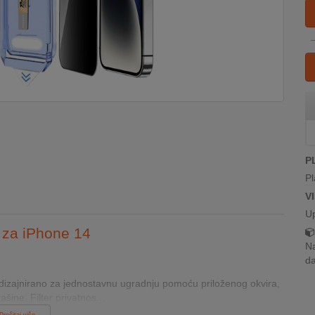
P
Pl
V
U
i za iPhone 14
Na
da
je dizajnirano za jednostavnu ugradnju pomoću priloženog okvira,
ine. Filter privatnos...
Pročitaj više...