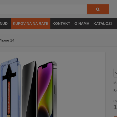
NUDI
KUPOVINA NA RATE
KONTAKT
O NAMA
KATALOZI
iPhone 14
Mo
Br
Ci
1