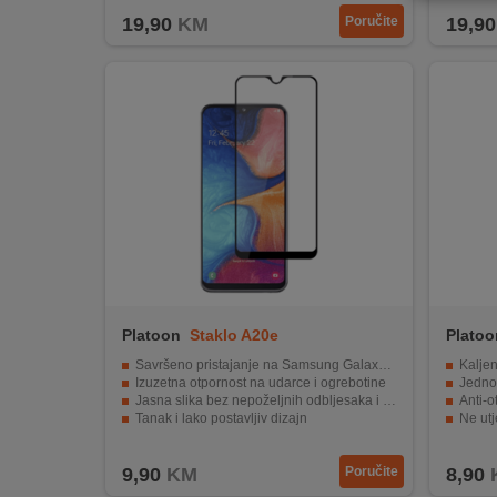
REKLAMACIJA
19,90
KM
Poručite
19,90
I
SERVIS
O
NAMA
KATALOZI
KAKO
KUPITI?
KUPOVINA
IZ
Platoon
Staklo A20e
Platoo
INOSTRANSTVA
Savršeno pristajanje na Samsung Galaxy A20e
Kaljen
Izuzetna otpornost na udarce i ogrebotine
Jednos
OZNAKE
Jasna slika bez nepoželjnih odbljesaka i refleksija
Anti-o
ENERGETSKE
Tanak i lako postavljiv dizajn
Ne utj
Ne utječe na funkciju senzora i kamere
Pruža 
UČINKOVITOSTI
9,90
KM
Poručite
8,90
DIGITALIS