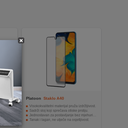
×
Platoon
Staklo A40
Visokokvalitetni materijal pruža izdržljivost.
Sadrži sloj koji sprečava otiske prstiju.
Jednostavan za postavljanje bez mjehurića.
Tanak i lagan, ne utječe na osjetljivost.
Lako se održava i čisti.