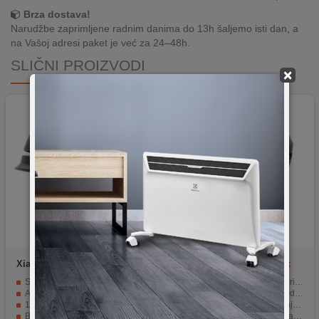
Brza dostava!
Narudžbe zaprimljene radnim danima do 13h šaljemo isti dan, a
na Vašoj adresi paket je već za 24–48h.
SLIČNI PROIZVODI
×
Xiaomi
SH50 LED L
Motus
HT-40 size M, black
Sedam svijetlećih LED lampica za upozorenje.
Podesiva veličina za bolje pristajanje
Automatski senzor za upravljanje LED svjetlom.
Ventilacijski otvori za veću udobnost tokom vožnje
12 ventilacijskih otvora za učinkovito ventiliranje.
Lagana konstrukcija za manje opterećenje glave
Baterija kapaciteta 3.7 V / 455 mAh.
Pogodna za gradsku i rekreativnu vožnju