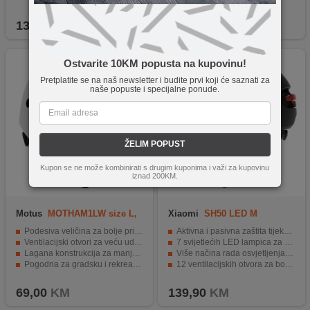
IPX4 vodootpornost i izdržljivost.
Moderan crni dizajn
139,90
KM
69,00
KM
Ostvarite 10KM popusta na kupovinu!
Pretplatite se na naš newsletter i budite prvi koji će saznati za
naše popuste i specijalne ponude.
ŽELIM POPUST
Kupon se ne može kombinirati s drugim kuponima i važi za kupovinu
iznad 200KM.
Motus
MOTHAM1LW size L,
Xiaomi
SH50 LED M
white
Podesiva veličina za bolje pristajanje
Aktivna i pasivna zaštita tijekom vožnje.
Ventilacijski otvori za veću udobnost tokom vožnje
7 svijetlećih LED lampica za upozorenja.
Lagana konstrukcija za manje opterećenje glave
Više načina rada osvjetljenja s jednom tipkom.
Pogodna za gradsku i rekreativnu vožnju
12 ventilacijskih otvora za bolje ventiliranje.
Moderan dizajn
Trajna i vodootporna s dugotrajnom baterijom.
69,00
KM
139,90
KM