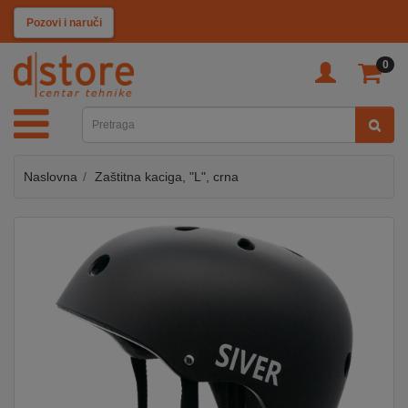
KATEGORIJE
Pozovi i naruči
0
TV
&
SAT
Naslovna
Zaštitna kaciga, "L", crna
MOBILNI
UREĐAJI
AUDIO
KABLOVI
KUĆANSKI
APARATI