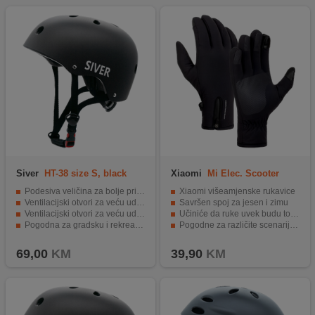
Siver
HT-38 size S, black
Xiaomi
Mi Elec. Scooter
Riding Gloves XL
Podesiva veličina za bolje pristajanje
Xiaomi višeamjenske rukavice
Ventilacijski otvori za veću udobnost tokom vožnje
Savršen spoj za jesen i zimu
Ventilacijski otvori za veću udobnost tokom vožnje
Učiniće da ruke uvek budu tople
Pogodna za gradsku i rekreativnu vožnju
Pogodne za različite scenarije na otvorenom
Moderan dizajn
Size XL
69,00
KM
39,90
KM