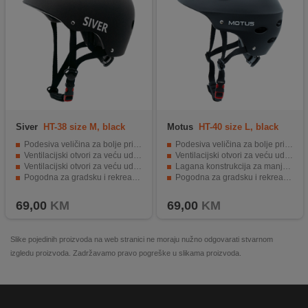
Siver
HT-38 size M, black
Motus
HT-40 size L, black
Podesiva veličina za bolje pristajanje
Podesiva veličina za bolje pristajanje
Ventilacijski otvori za veću udobnost tokom vožnje
Ventilacijski otvori za veću udobnost tokom vožnje
Ventilacijski otvori za veću udobnost tokom vožnje
Lagana konstrukcija za manje opterećenje glave
Pogodna za gradsku i rekreativnu vožnju
Pogodna za gradsku i rekreativnu vožnju
Moderan dizajn
Moderan crni dizajn
69,00
KM
69,00
KM
Slike pojedinih proizvoda na web stranici ne moraju nužno odgovarati stvarnom
izgledu proizvoda. Zadržavamo pravo pogreške u slikama proizvoda.