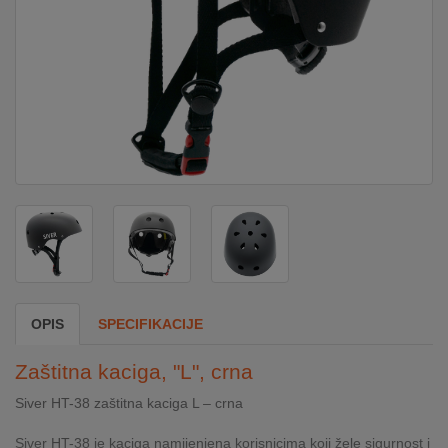
DOM
&
ALATI
ENERGIJA
KLIMATIZACIJA
SECURITY
OPIS
SPECIFIKACIJE
PC
Zaštitna kaciga, "L", crna
&
GAME
Siver HT-38 zaštitna kaciga L – crna
Siver HT-38 je kaciga namijenjena korisnicima koji žele sigurnost i