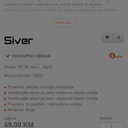
udobnost tokom svakodnevne vožnje bicikla ili skutera.
INTERNO
Zahvaljujući laganoj konstrukciji i sistemu podešavanja veličine,
kaciga se jednostavn...
Pročitaj više...
MOJ
NALOG
AKCIJE
DOSTUPNO ODMAH
BRENDOVI
nfo
Model: HT-38 size L, black
NOVO
U
Broj proizvoda: 79811
PONUDI
Podesiva veličina za bolje pristajanje
Ventilacijski otvori za veću udobnost tokom vožnje
KONTAKT
Ventilacijski otvori za veću udobnost tokom vožnje
Pogodna za gradsku i rekreativnu vožnju
KUPOVINA
Moderan dizajn
NA
RATE
Cijena:
Količina
69,00
KM