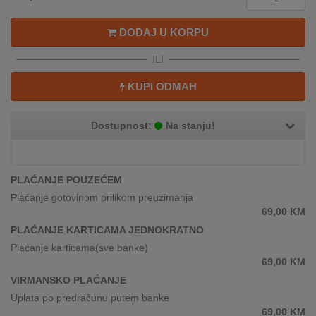
REKLAMACIJA
I
DODAJ U KORPU
SERVIS
ILI
O
NAMA
KUPI ODMAH
KATALOZI
Dostupnost:
Na stanju!
KAKO
KUPITI?
PLAĆANJE POUZEĆEM
KUPOVINA
Plaćanje gotovinom prilikom preuzimanja
IZ
69,00
KM
INOSTRANSTVA
PLAĆANJE KARTICAMA JEDNOKRATNO
Plaćanje karticama(sve banke)
OZNAKE
69,00
KM
ENERGETSKE
UČINKOVITOSTI
VIRMANSKO PLAĆANJE
Uplata po predračunu putem banke
DIGITALIS
69,00
KM