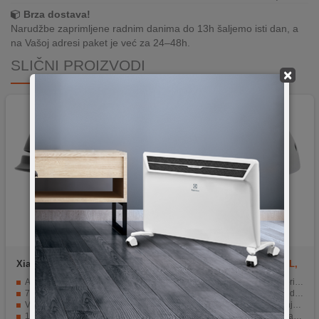
Brza dostava!
Narudžbe zaprimljene radnim danima do 13h šaljemo isti dan, a
na Vašoj adresi paket je već za 24–48h.
SLIČNI PROIZVODI
×
Xiaomi
SH50 LED M
Motus
MOTHAM1LW size L,
white
Aktivna i pasivna zaštita tijekom vožnje.
Podesiva veličina za bolje pristajanje
7 svijetlećih LED lampica za upozorenja.
Ventilacijski otvori za veću udobnost tokom vožnje
Više načina rada osvjetljenja s jednom tipkom.
Lagana konstrukcija za manje opterećenje glave
12 ventilacijskih otvora za bolje ventiliranje.
Pogodna za gradsku i rekreativnu vožnju