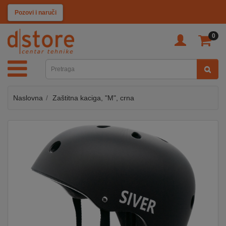
KATEGORIJE
Pozovi i naruči
0
TV
&
SAT
Naslovna
Zaštitna kaciga, "M", crna
MOBILNI
UREĐAJI
AUDIO
KABLOVI
KUĆANSKI
APARATI