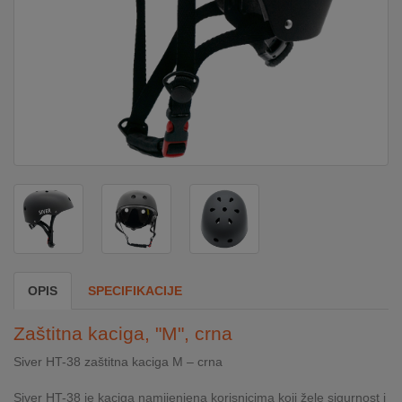
DOM
&
ALATI
ENERGIJA
KLIMATIZACIJA
SECURITY
OPIS
SPECIFIKACIJE
PC
Zaštitna kaciga, "M", crna
&
GAME
Siver HT-38 zaštitna kaciga M – crna
Siver HT-38 je kaciga namijenjena korisnicima koji žele sigurnost i