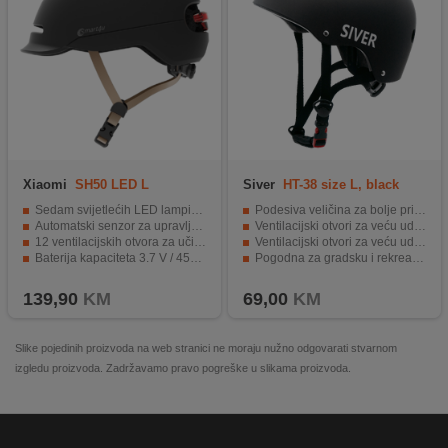
Xiaomi
SH50 LED L
Siver
HT-38 size L, black
Sedam svijetlećih LED lampica za upozorenje.
Podesiva veličina za bolje pristajanje
Automatski senzor za upravljanje LED svjetlom.
Ventilacijski otvori za veću udobnost tokom vožnje
12 ventilacijskih otvora za učinkovito ventiliranje.
Ventilacijski otvori za veću udobnost tokom vožnje
Baterija kapaciteta 3.7 V / 455 mAh.
Pogodna za gradsku i rekreativnu vožnju
IPX4 vodootpornost i izdržljivost.
Moderan dizajn
139,90
KM
69,00
KM
Slike pojedinih proizvoda na web stranici ne moraju nužno odgovarati stvarnom
izgledu proizvoda. Zadržavamo pravo pogreške u slikama proizvoda.