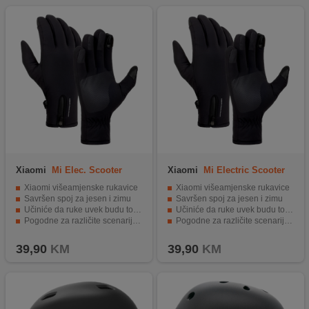
Xiaomi
Mi Elec. Scooter
Xiaomi
Mi Electric Scooter
Riding Gloves XL
Riding Gloves L
Xiaomi višeamjenske rukavice
Xiaomi višeamjenske rukavice
Savršen spoj za jesen i zimu
Savršen spoj za jesen i zimu
Učiniće da ruke uvek budu tople
Učiniće da ruke uvek budu tople
Pogodne za različite scenarije na otvorenom
Pogodne za različite scenarije na otvorenom
Size XL
Size L
39,90
KM
39,90
KM