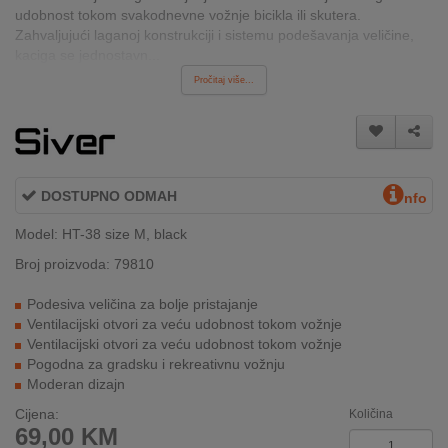
udobnost tokom svakodnevne vožnje bicikla ili skutera.
INTERNO
Zahvaljujući laganoj konstrukciji i sistemu podešavanja veličine,
kaciga se jednostavn...
Pročitaj više...
MOJ
NALOG
AKCIJE
DOSTUPNO ODMAH
BRENDOVI
nfo
Model: HT-38 size M, black
NOVO
U
Broj proizvoda: 79810
PONUDI
Podesiva veličina za bolje pristajanje
Ventilacijski otvori za veću udobnost tokom vožnje
KONTAKT
Ventilacijski otvori za veću udobnost tokom vožnje
Pogodna za gradsku i rekreativnu vožnju
KUPOVINA
Moderan dizajn
NA
RATE
Cijena:
Količina
69,00
KM