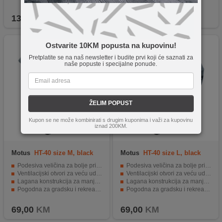
Trajna i vodootporna s dugotrajnom baterijom.
Moderan dizajn
139,90
KM
69,00
KM
Ostvarite 10KM popusta na kupovinu!
Pretplatite se na naš newsletter i budite prvi koji će saznati za
naše popuste i specijalne ponude.
ŽELIM POPUST
Kupon se ne može kombinirati s drugim kuponima i važi za kupovinu
iznad 200KM.
Motus
HT-40 size M, black
Motus
HT-40 size L, black
Podesiva veličina za bolje pristajanje
Podesiva veličina za bolje pristajanje
Ventilacijski otvori za veću udobnost tokom vožnje
Ventilacijski otvori za veću udobnost tokom vožnje
Lagana konstrukcija za manje opterećenje glave
Lagana konstrukcija za manje opterećenje glave
Pogodna za gradsku i rekreativnu vožnju
Pogodna za gradsku i rekreativnu vožnju
Moderan crni dizajn
Moderan crni dizajn
69,00
KM
69,00
KM