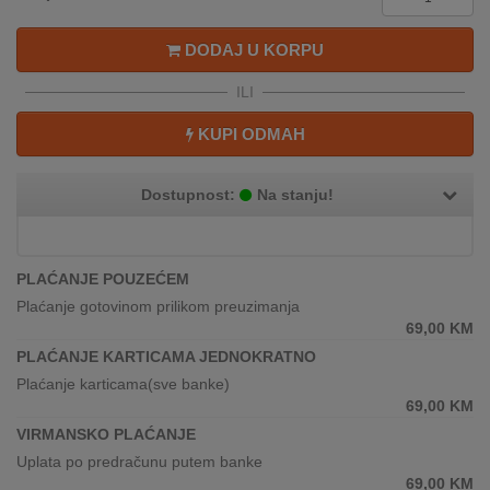
REKLAMACIJA
I
DODAJ U KORPU
SERVIS
ILI
O
NAMA
KUPI ODMAH
KATALOZI
Dostupnost:
Na stanju!
KAKO
KUPITI?
PLAĆANJE POUZEĆEM
KUPOVINA
Plaćanje gotovinom prilikom preuzimanja
IZ
69,00
KM
INOSTRANSTVA
PLAĆANJE KARTICAMA JEDNOKRATNO
Plaćanje karticama(sve banke)
OZNAKE
69,00
KM
ENERGETSKE
UČINKOVITOSTI
VIRMANSKO PLAĆANJE
Uplata po predračunu putem banke
DIGITALIS
69,00
KM