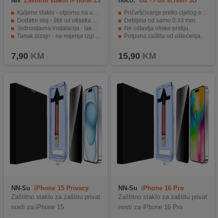
NN
Zaštitno staklo iPhone 13
hoco.
G2 - Full screen 3D
TG
Kaljeno staklo - otporno na udarce.
Pričvršćivanje preko cijelog ekrana.
Dodatni sloj - štiti od otisaka prstiju.
Debljina od samo 0.33 mm.
Jednostavna instalacija - lako postavljanje.
Ne ostavlja otiske prstiju.
Tanak dizajn - ne mijenja izgled uređaja.
Potpuna zaštita od oštećenja.
Pristupačna cijena - visoka kvaliteta za manje novca.
Ne ometa normalno korištenje smartphone-a.
7,90
KM
15,90
KM
NN-Su
iPhone 15 Privacy
NN-Su
iPhone 16 Pro
Tempered Glass
Privacy Temp. Glass
Zaštitno staklo za zaštitu privat
Zaštitno staklo za zaštitu privat
nosti za iPhone 15
nosti za iPhone 16 Pro