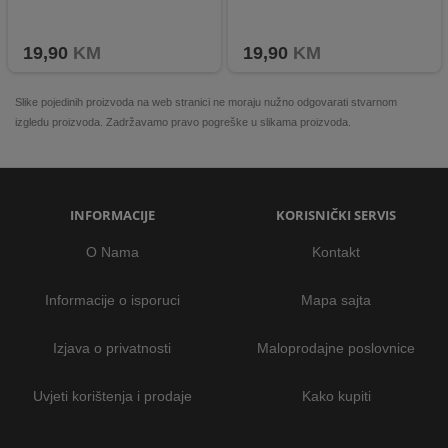
19,90
KM
19,90
KM
Slike pojedinih proizvoda na web stranici ne moraju nužno odgovarati stvarnom
izgledu proizvoda. Zadržavamo pravo pogreške u slikama proizvoda.
INFORMACIJE
KORISNIČKI SERVIS
O Nama
Kontakt
Informacije o isporuci
Mapa sajta
Izjava o privatnosti
Maloprodajne poslovnice
Uvjeti korištenja i prodaje
Kako kupiti