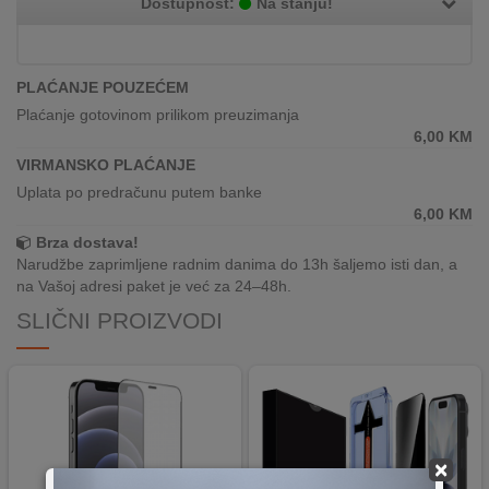
Dostupnost:
Na stanju!
REKLAMACIJA
I
SERVIS
PLAĆANJE POUZEĆEM
O
Plaćanje gotovinom prilikom preuzimanja
NAMA
6,00
KM
VIRMANSKO PLAĆANJE
KATALOZI
Uplata po predračunu putem banke
6,00
KM
KAKO
Brza dostava!
KUPITI?
Narudžbe zaprimljene radnim danima do 13h šaljemo isti dan, a
na Vašoj adresi paket je već za 24–48h.
KUPOVINA
IZ
SLIČNI PROIZVODI
INOSTRANSTVA
OZNAKE
ENERGETSKE
UČINKOVITOSTI
×
DIGITALIS