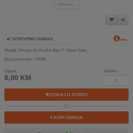
Pročitaj više...
INTERNO
MOJ
NALOG
DOSTUPNO ODMAH
nfo
AKCIJE
Model: iPhone 16 Pro/16 Max T. Glass Cam.
BRENDOVI
Broj proizvoda: 71599
Cijena:
Količina
NOVO
6,00
KM
U
PONUDI
DODAJ U KORPU
KONTAKT
ILI
KUPOVINA
NA
KUPI ODMAH
RATE