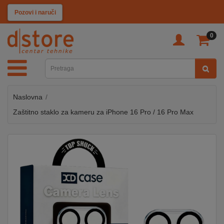
KATEGORIJE
Pozovi i naruči
0
TV
&
SAT
Naslovna
MOBILNI
UREĐAJI
Zaštitno staklo za kameru za iPhone 16 Pro / 16 Pro Max
AUDIO
KABLOVI
KUĆANSKI
APARATI