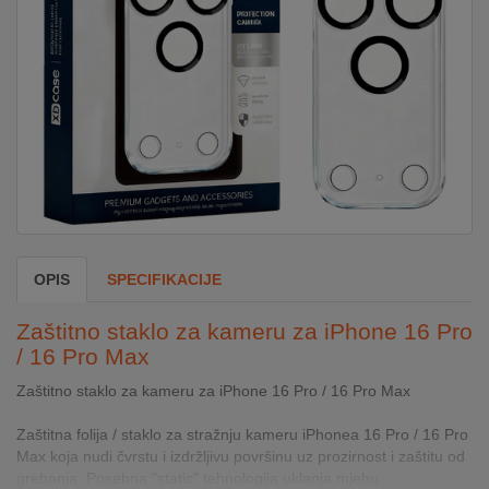
DOM
&
ALATI
ENERGIJA
KLIMATIZACIJA
OPIS
SPECIFIKACIJE
SECURITY
Zaštitno staklo za kameru za iPhone 16 Pro
/ 16 Pro Max
Zaštitno staklo za kameru za iPhone 16 Pro / 16 Pro Max
PC
&
Zaštitna folija / staklo za stražnju kameru iPhonea 16 Pro / 16 Pro
GAME
Max koja nudi čvrstu i izdržljivu površinu uz prozirnost i zaštitu od
grebanja. Posebna "static" tehnologija uklanja mjehu...