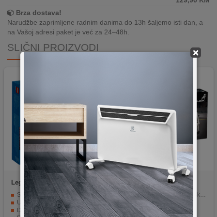
129,90
KM
Brza dostava!
Narudžbe zaprimljene radnim danima do 13h šaljemo isti dan, a
na Vašoj adresi paket je već za 24–48h.
SLIČNI PROIZVODI
×
Lego
Detektivske misije
Lego
Mack LR električni
vodene policije
smetljarko
Set se sastoji od 50 dijelova.
Mack LR električni smetljarski kamion
Uključuje tri mini figurice.
LEGO Technic
Dolazi sa detaljnim uputstvima.
Broj kockica 503