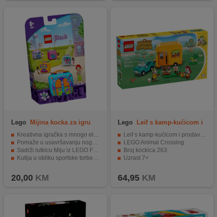
Lego
Mijina kocka za igru
Lego
Leif s kamp-kućicom i
prodavaonicom
Kreativna igračka s mnogo elemenata
Leif s kamp-kućicom i prodavnicom biljaka
Pomaže u usavršavanju nogometnih vještina
LEGO Animal Crossing
Sadrži lutkicu Miju iz LEGO Friends serije
Broj kockica 263
Kutija u obliku sportske torbe za jednostavno spremanje
Uzrast 7+
Visoka kvaliteta i sigurnost elementa
20,00
KM
64,95
KM