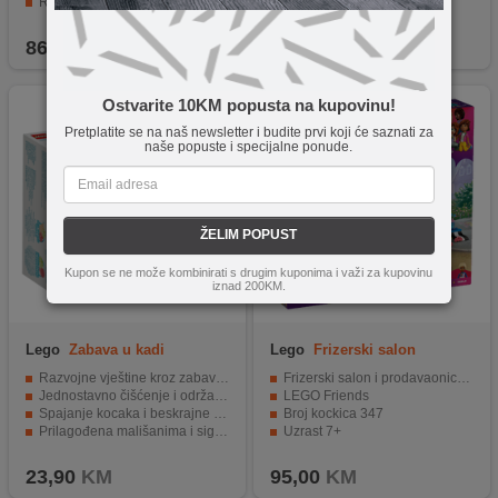
Razvija kreativnost i sposobnost rješavanja problema.
Uzrast 8+
Savršen za djecu od 5 godina pa naviše.
86,90
KM
75,95
KM
Ostvarite 10KM popusta na kupovinu!
Pretplatite se na naš newsletter i budite prvi koji će saznati za
naše popuste i specijalne ponude.
ŽELIM POPUST
Kupon se ne može kombinirati s drugim kuponima i važi za kupovinu
iznad 200KM.
Lego
Zabava u kadi
Lego
Frizerski salon
Razvojne vještine kroz zabavu u kadi.
Frizerski salon i prodavaonica dodataka
Jednostavno čišćenje i održavanje higijene.
LEGO Friends
Spajanje kocaka i beskrajne mogućnosti igre.
Broj kockica 347
Prilagođena mališanima i sigurna za korištenje.
Uzrast 7+
Kompatibilna sa drugim LEGO Duplo igračkama.
23,90
KM
95,00
KM