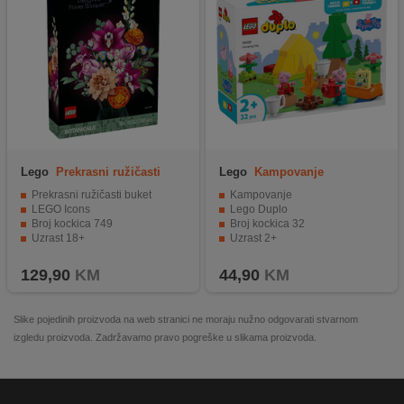
Lego
Prekrasni ružičasti
Lego
Kampovanje
buket
Prekrasni ružičasti buket
Kampovanje
LEGO Icons
Lego Duplo
Broj kockica 749
Broj kockica 32
Uzrast 18+
Uzrast 2+
129,90
KM
44,90
KM
Slike pojedinih proizvoda na web stranici ne moraju nužno odgovarati stvarnom
izgledu proizvoda. Zadržavamo pravo pogreške u slikama proizvoda.