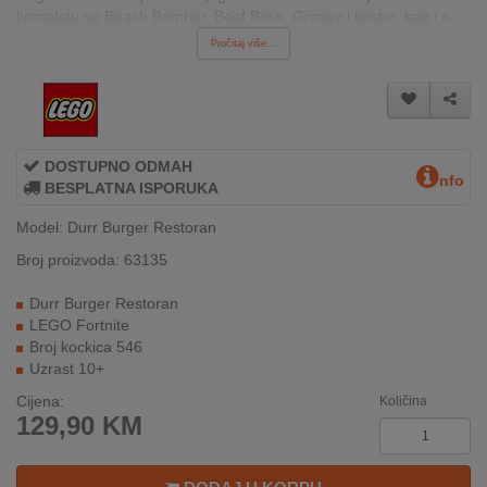
kompletu su Beach Bomber, Beef Boss, Grimey i kostur, kao i s...
INTERNO
Pročitaj više...
MOJ
NALOG
AKCIJE
DOSTUPNO ODMAH
nfo
BESPLATNA ISPORUKA
BRENDOVI
Model: Durr Burger Restoran
Broj proizvoda: 63135
NOVO
U
Durr Burger Restoran
PONUDI
LEGO Fortnite
Broj kockica 546
KONTAKT
Uzrast 10+
Cijena:
Količina
KUPOVINA
129,90
KM
NA
RATE