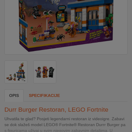
DOM
&
ALATI
ENERGIJA
KLIMATIZACIJA
SECURITY
OPIS
SPECIFIKACIJE
PC
Durr Burger Restoran, LEGO Fortnite
&
GAME
Uhvatila te glad? Posjeti legendarni restoran iz videoigre. Zabavi
se dok slažeš model LEGO® Fortnite® Restoran Durrr Burger pa
s figuricama uživaj u svim njegovim zabavnim detaljima. U