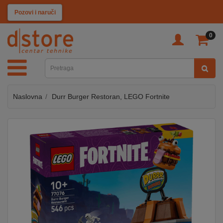
KATEGORIJE
Pozovi i naruči
0
TV
&
SAT
Naslovna
Durr Burger Restoran, LEGO Fortnite
MOBILNI
UREĐAJI
AUDIO
KABLOVI
KUĆANSKI
APARATI