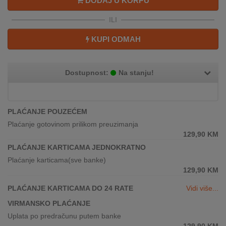
DODAJ U KORPU
REKLAMACIJA
I
ILI
SERVIS
KUPI ODMAH
O
NAMA
Dostupnost:
Na stanju!
KATALOZI
KAKO
PLAĆANJE POUZEĆEM
KUPITI?
Plaćanje gotovinom prilikom preuzimanja
129,90
KM
KUPOVINA
IZ
PLAĆANJE KARTICAMA JEDNOKRATNO
INOSTRANSTVA
Plaćanje karticama(sve banke)
129,90
KM
OZNAKE
PLAĆANJE KARTICAMA DO 24 RATE
Vidi više...
ENERGETSKE
UČINKOVITOSTI
VIRMANSKO PLAĆANJE
Uplata po predračunu putem banke
DIGITALIS